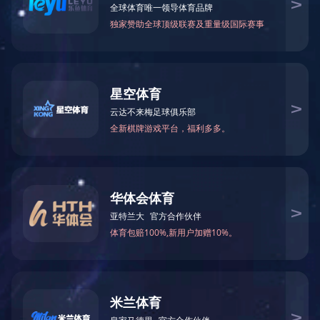
周转仓储笼
产品简介：
周转仓储笼坚固耐用、运输便捷，能够降低仓储企业的人力消
耗及包装成本。此外不仅可以用于工厂生产车间，而且还可以
用于超市作为展示促销和仓储。经过改进的仓储笼可放于货
架、流水线，也可堆垛。周转仓储笼可使用叉车、升降机、吊
车，可互相堆垛四层，实现立体化存储。周转仓储笼技术特...
15550715159
咨询热线：
产品详情
周转仓储笼坚固耐用、运输便捷，能够降低仓储企业的人力消
耗及包装成本。此外不仅可以用于工厂生产车间，而且还可以
用于超市作为展示促销和仓储。经过改进的仓储笼可放于货
架、流水线，也可堆垛。周转仓储笼可使用叉车、升降机、吊
车，可互相堆垛四层，实现立体化存储。